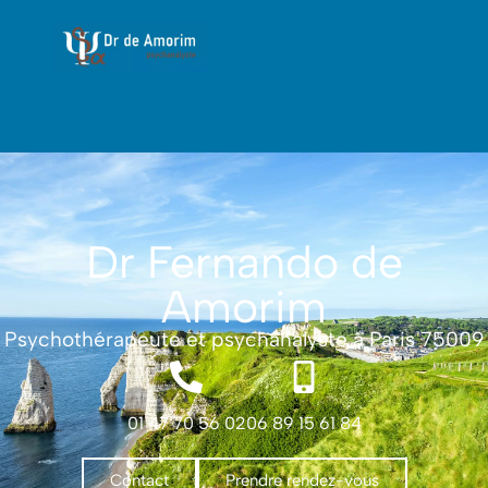
Dr Fernando de
Amorim
Psychothérapeute et psychanalyste à Paris 75009
01 47 70 56 02
06 89 15 61 84
Contact
Prendre rendez-vous