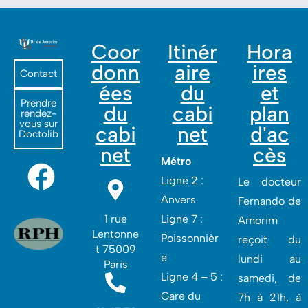
Coor
Itinér
Hora
donn
aire
ires
Contact
ées
du
et
Prendre
du
cabi
plan
rendez-
vous sur
cabi
net
d'ac
Doctolib
net
cès
Métro
Ligne 2 :
Le docteur
Anvers
Fernando de
1 rue
Ligne 7 :
Amorim
Lentonne
Poissonnièr
reçoit du
t 75009
e
lundi au
Paris
Ligne 4 – 5 :
samedi, de
Gare du
7h à 21h, à