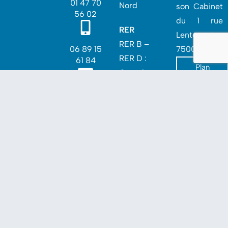
01 47 70
Nord
son Cabinet
56 02
du 1 rue
RER
Lentonnet –
RER B –
06 89 15
75009 Paris.
RER D :
61 84
Plan
Gare du
d'accès
Nord‎
contact@
RER E :
fernando
Magenta
deamori
m.com
Bus
Lignes 26,
43 et 45 :
Condorcet‎
Ligne 85 :
Maubeuge-
Rochechoua