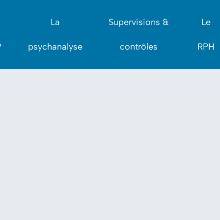
La
Supervisions &
Le
?
psychanalyse
contrôles
RPH