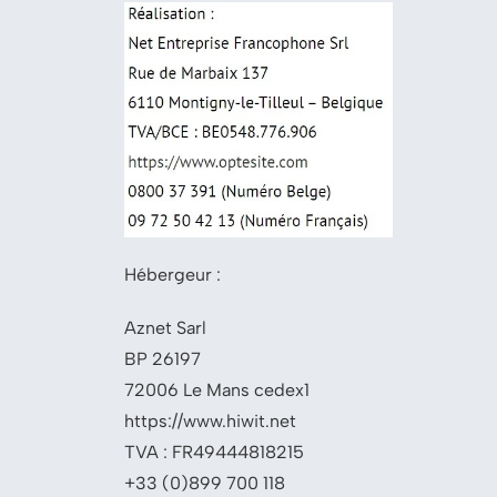
Hébergeur :
Aznet Sarl
BP 26197
72006 Le Mans cedex1
https://www.hiwit.net
TVA : FR49444818215
+33 (0)899 700 118