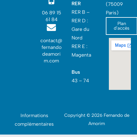
RER
(75009
RER B –
06 89 15
Paris)
61 84
RER D :
Plan
d'accès
Gare du
Nord‎
contact@
RER E :
fernando
deamori
Magenta
m.com
Bus
43 – 74
Informations
Copyright © 2026 Fernando de
Amorim
complémentaires