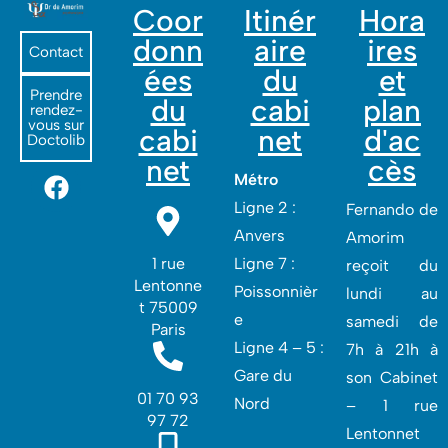
Coor
Itinér
Hora
donn
aire
ires
Contact
ées
du
et
Prendre
du
cabi
plan
rendez-
vous sur
cabi
net
d'ac
Doctolib
net
cès
Métro
Ligne 2 :
Fernando de
Anvers
Amorim
1 rue
Ligne 7 :
reçoit du
Lentonne
Poissonnièr
lundi au
t 75009
e
samedi de
Paris
Ligne 4 – 5 :
7h à 21h à
Gare du
son Cabinet
01 70 93
Nord
– 1 rue
97 72
Lentonnet