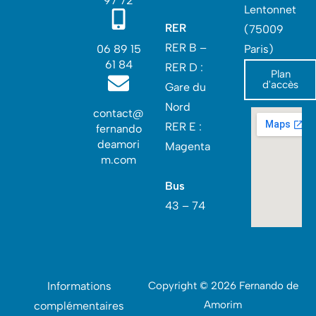
97 72
Lentonnet
RER
(75009
RER B –
06 89 15
Paris)
61 84
RER D :
Plan
d'accès
Gare du
Nord‎
contact@
RER E :
fernando
deamori
Magenta
m.com
Bus
43 – 74
Informations
Copyright © 2026 Fernando de
Amorim
complémentaires