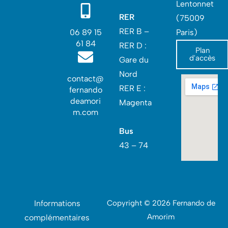
Lentonnet
RER
(75009
RER B –
06 89 15
Paris)
61 84
RER D :
Plan
d'accès
Gare du
Nord‎
contact@
RER E :
fernando
deamori
Magenta
m.com
Bus
43 – 74
Informations
Copyright © 2026 Fernando de
Amorim
complémentaires