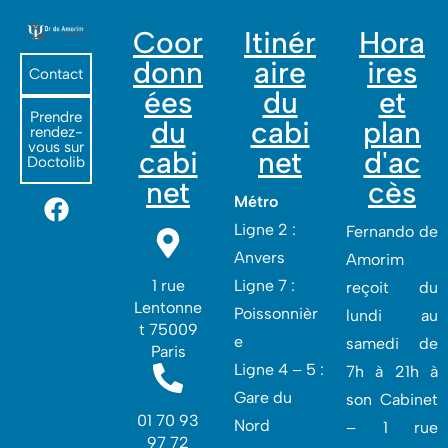
Coor
Itinér
Hora
donn
aire
ires
Contact
ées
du
et
Prendre
du
cabi
plan
rendez-
vous sur
cabi
net
d'ac
Doctolib
net
cès
Métro
Ligne 2 :
Fernando de
Anvers
Amorim
1 rue
Ligne 7 :
reçoit du
Lentonne
Poissonnièr
lundi au
t 75009
e
samedi de
Paris
Ligne 4 – 5 :
7h à 21h à
Gare du
son Cabinet
01 70 93
Nord
– 1 rue
97 72