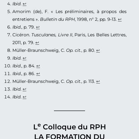
Ibid
.
↩︎
Amorim (de), F. « Les préliminaires, à propos des
entretiens ».
Bulletin du RPH
, 1998, n° 2, pp. 9‑13.
↩︎
Ibid
., p. 79.
↩︎
Cicéron.
Tusculanes, Livre II
, Paris, Les Belles Lettres,
2011, p. 79.
↩︎
Müller-Braunschweig, C.
Op. cit.
, p. 80.
↩︎
Ibid
.
↩︎
Ibid
., p. 84.
↩︎
Ibid
., p. 86.
↩︎
Müller-Braunschweig, C.
Op. cit.
, p. 113.
↩︎
Ibid
.
↩︎
Ibid
.
↩︎
e
L
Colloque du RPH
LA FORMATION DU