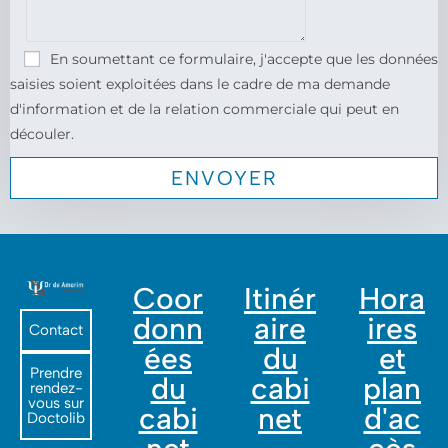
En soumettant ce formulaire, j'accepte que les données
saisies soient exploitées dans le cadre de ma demande
d'information et de la relation commerciale qui peut en
découler.
Coor
Itinér
Hora
donn
aire
ires
Contact
ées
du
et
Prendre
du
cabi
plan
rendez-
vous sur
cabi
net
d'ac
Doctolib