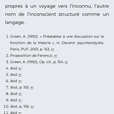
propres à un voyage vers l’inconnu, l’autre
nom de l’inconscient structuré comme un
langage.
Green, A. (1992). « Préalables à une discussion sur la
fonction de la théorie », in
Devenir psychanalyste
,
Paris, PUF, 2001, p. 153.
↩︎
Proposition de Ferenczi.
↩︎
Green, A. (1992),
Op. cit.
, p. 154.
↩︎
Ibid
.
↩︎
Ibid
.
↩︎
Ibid
.
↩︎
Ibid
., p. 155.
↩︎
Ibid
.
↩︎
Ibid
.
↩︎
Ibid
., p. 156.
↩︎
Ibid
.
↩︎