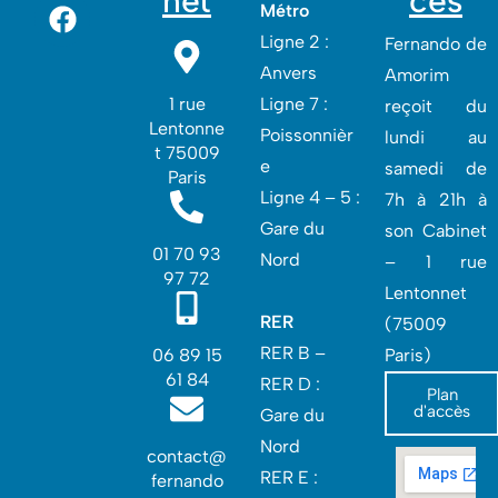
net
cès
Métro
Ligne 2 :
Fernando de
Anvers
Amorim
1 rue
Ligne 7 :
reçoit du
Lentonne
Poissonnièr
lundi au
t 75009
e
samedi de
Paris
Ligne 4 – 5 :
7h à 21h à
Gare du
son Cabinet
01 70 93
Nord
– 1 rue
97 72
Lentonnet
RER
(75009
RER B –
06 89 15
Paris)
61 84
RER D :
Plan
d'accès
Gare du
Nord‎
contact@
RER E :
fernando