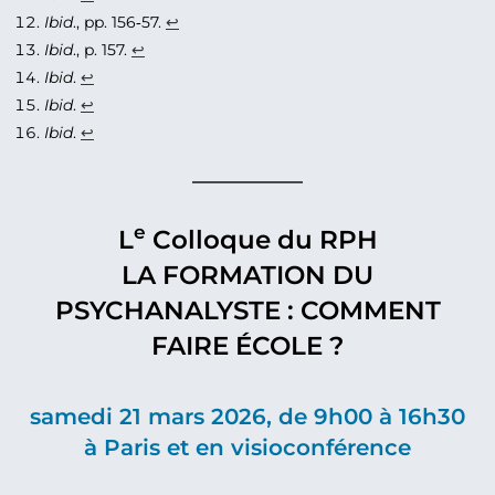
Ibid
., pp. 156‑57.
↩︎
Ibid
., p. 157.
↩︎
Ibid
.
↩︎
Ibid
.
↩︎
Ibid
.
↩︎
e
L
Colloque du RPH
LA FORMATION DU
PSYCHANALYSTE : COMMENT
FAIRE ÉCOLE ?
samedi 21 mars 2026, de 9h00 à 16h30
à Paris et en visioconférence