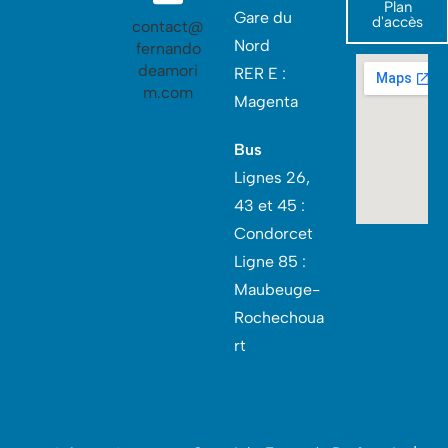
Plan
Gare du
d'accès
contact@
Nord‎
fernando
deamori
RER E :
m.com
Magenta
Bus
Lignes 26,
43 et 45 :
Condorcet‎
Ligne 85 :
Maubeuge-
Rochechoua
rt