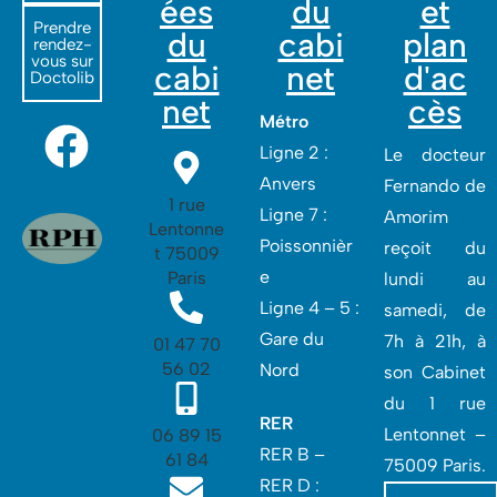
ées
du
et
Prendre
du
cabi
plan
rendez-
vous sur
cabi
net
d'ac
Doctolib
net
cès
Métro
Ligne 2 :
Le docteur
Anvers
Fernando de
1 rue
Ligne 7 :
Amorim
Lentonne
Poissonnièr
reçoit du
t 75009
e
Paris
lundi au
Ligne 4 – 5 :
samedi, de
Gare du
7h à 21h, à
01 47 70
56 02
Nord
son Cabinet
du 1 rue
RER
Lentonnet –
06 89 15
RER B –
61 84
75009 Paris.
RER D :