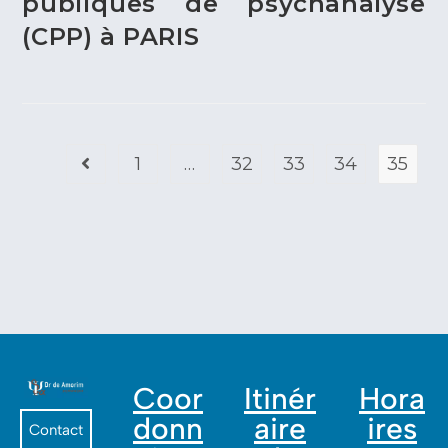
publiques de psychanalyse
(CPP) à PARIS
1
…
32
33
34
35
Coor
Itinér
Hora
donn
aire
ires
Contact