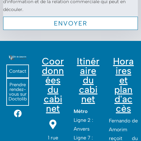
d'information et de la relation commerciale qui peut en
découler.
Coor
Itinér
Hora
donn
aire
ires
Contact
ées
du
et
Prendre
du
cabi
plan
rendez-
vous sur
cabi
net
d'ac
Doctolib
net
cès
Métro
Ligne 2 :
Fernando de
Anvers
Amorim
1 rue
Ligne 7 :
reçoit du