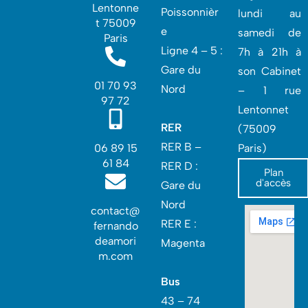
Lentonne
Poissonnièr
lundi au
t 75009
e
samedi de
Paris
Ligne 4 – 5 :
7h à 21h à
Gare du
son Cabinet
01 70 93
Nord
– 1 rue
97 72
Lentonnet
RER
(75009
RER B –
06 89 15
Paris)
61 84
RER D :
Plan
d'accès
Gare du
Nord‎
contact@
RER E :
fernando
deamori
Magenta
m.com
Bus
43 – 74