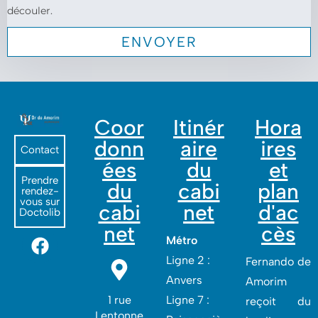
découler.
Coor
Itinér
Hora
donn
aire
ires
Contact
ées
du
et
Prendre
du
cabi
plan
rendez-
vous sur
cabi
net
d'ac
Doctolib
net
cès
Métro
Ligne 2 :
Fernando de
Anvers
Amorim
1 rue
Ligne 7 :
reçoit du
Lentonne