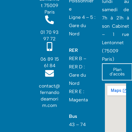
Poissonnièr
lundi au
t 75009
e
samedi de
Paris
Ligne 4 – 5 :
7h à 21h à
Gare du
son Cabinet
01 70 93
Nord
– 1 rue
97 72
Lentonnet
RER
(75009
RER B –
06 89 15
Paris)
61 84
RER D :
Plan
d'accès
Gare du
Nord‎
contact@
RER E :
fernando
deamori
Magenta
m.com
Bus
43 – 74