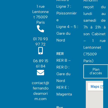
Amorim
1 rue
Ligne 7 :
reçoit du
Lentonne
Poissonnièr
lundi au
t 75009
e
samedi de
Paris
Ligne 4 – 5 :
7h à 21h à
Gare du
son Cabinet
01 70 93
Nord
– 1 rue
97 72
Lentonnet
RER
(75009
RER B –
06 89 15
Paris)
61 84
RER D :
Plan
d'accès
Gare du
Nord‎
contact@
RER E :
fernando
deamori
Magenta
m.com
Bus