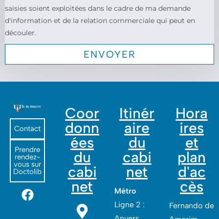
saisies soient exploitées dans le cadre de ma demande
d'information et de la relation commerciale qui peut en
découler.
Coor
Itinér
Hora
donn
aire
ires
Contact
ées
du
et
Prendre
du
cabi
plan
rendez-
vous sur
cabi
net
d'ac
Doctolib
net
cès
Métro
Ligne 2 :
Fernando de
Anvers