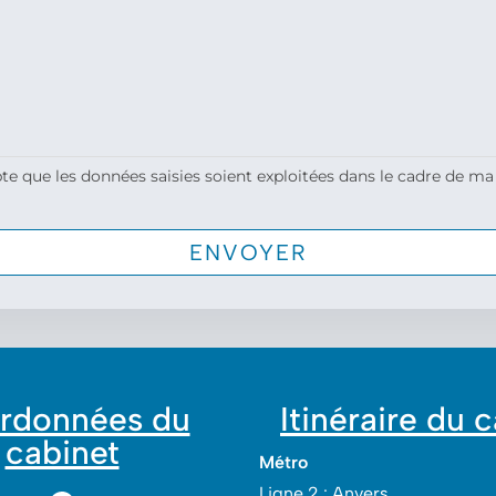
te que les données saisies soient exploitées dans le cadre de ma
rdonnées du
Itinéraire du 
cabinet
Métro
Ligne 2 : Anvers