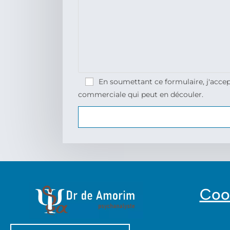
En soumettant ce formulaire, j'accep
commerciale qui peut en découler.
Coo