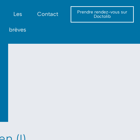
Prendre rendez-vous sur
Les
Contact
Doctolib
brèves
en (I)