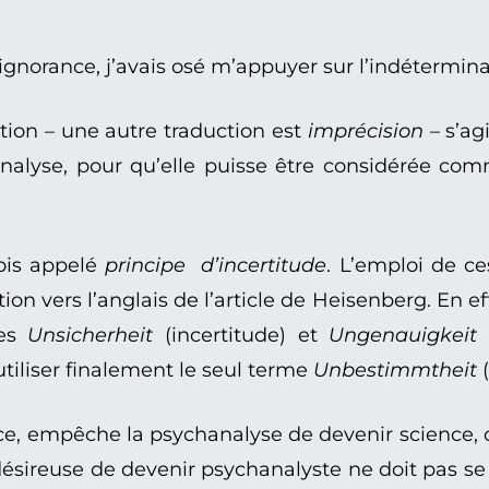
ignorance, j’avais osé m’appuyer sur l’indétermi
tion – une autre traduction est
imprécision
– s’ag
analyse, pour qu’elle puisse être considérée c
fois appelé
principe d’incertitude
. L’emploi de c
on vers l’anglais de l’article de Heisenberg. En ef
mes
Unsicherheit
(incertitude) et
Ungenauigkeit
(
utiliser finalement le seul terme
Unbestimmtheit
(
ace, empêche la psychanalyse de devenir science, c
 désireuse de devenir psychanalyste ne doit pas se