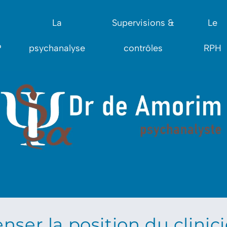
La
Supervisions &
Le
?
psychanalyse
contrôles
RPH
ser la position du clinici