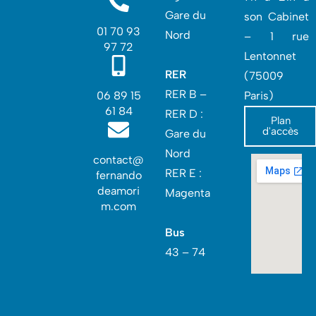
Gare du
son Cabinet
01 70 93
Nord
– 1 rue
97 72
Lentonnet
RER
(75009
RER B –
06 89 15
Paris)
61 84
RER D :
Plan
d'accès
Gare du
Nord‎
contact@
RER E :
fernando
deamori
Magenta
m.com
Bus
43 – 74