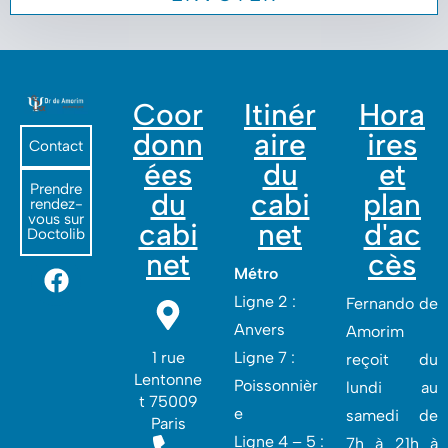
Coor
Itinér
Hora
donn
aire
ires
Contact
ées
du
et
Prendre
du
cabi
plan
rendez-
vous sur
cabi
net
d'ac
Doctolib
net
cès
Métro
Ligne 2 :
Fernando de
Anvers
Amorim
1 rue
Ligne 7 :
reçoit du
Lentonne
Poissonnièr
lundi au
t 75009
e
samedi de
Paris
Ligne 4 – 5 :
7h à 21h à