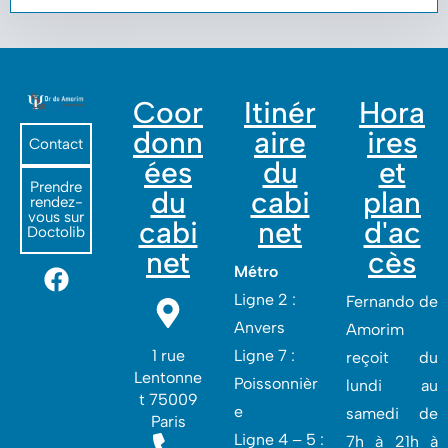
Coor
Itinér
Hora
donn
aire
ires
Contact
ées
du
et
Prendre
du
cabi
plan
rendez-
vous sur
cabi
net
d'ac
Doctolib
net
cès
Métro
Ligne 2 :
Fernando de
Anvers
Amorim
1 rue
Ligne 7 :
reçoit du
Lentonne
Poissonnièr
lundi au
t 75009
e
samedi de
Paris
Ligne 4 – 5 :
7h à 21h à