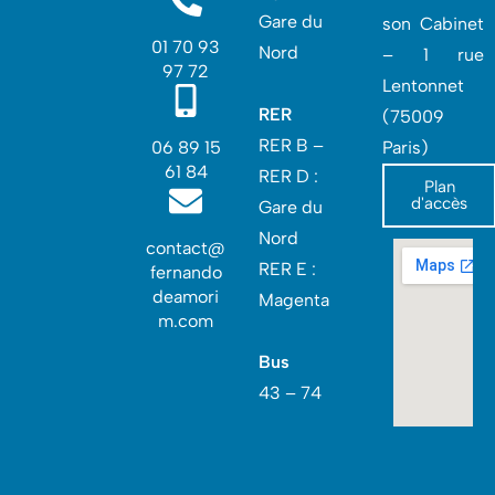
Gare du
son Cabinet
01 70 93
Nord
– 1 rue
97 72
Lentonnet
RER
(75009
RER B –
06 89 15
Paris)
61 84
RER D :
Plan
d'accès
Gare du
Nord‎
contact@
RER E :
fernando
deamori
Magenta
m.com
Bus
43 – 74