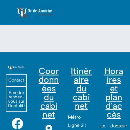
Coor
Itinér
Hora
donn
aire
ires
Contact
ées
du
et
Prendre
du
cabi
plan
rendez-
vous sur
cabi
net
d'ac
Doctolib
net
cès
Métro
Ligne 2 :
Le docteur