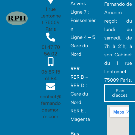
Anvers
Fernando de
1 rue
Ligne 7 :
Amorim
Lentonne
Poissonnièr
reçoit du
t 75009
e
Paris
lundi au
Ligne 4 – 5 :
samedi, de
Gare du
7h à 21h, à
01 47 70
56 02
Nord
son Cabinet
du 1 rue
RER
Lentonnet –
06 89 15
RER B –
61 84
75009 Paris.
RER D :
Plan
Gare du
d'accès
contact@
Nord‎
fernando
deamori
RER E :
m.com
Magenta
Bus