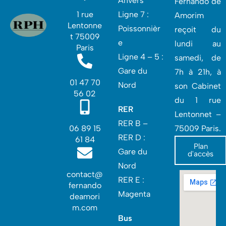
Anvers
Fernando de
1 rue
Ligne 7 :
Amorim
Lentonne
Poissonnièr
reçoit du
t 75009
e
lundi au
Paris
Ligne 4 – 5 :
samedi, de
Gare du
7h à 21h, à
01 47 70
Nord
son Cabinet
56 02
du 1 rue
RER
Lentonnet –
RER B –
06 89 15
75009 Paris.
RER D :
61 84
Plan
Gare du
d'accès
Nord‎
contact@
RER E :
fernando
Magenta
deamori
m.com
Bus