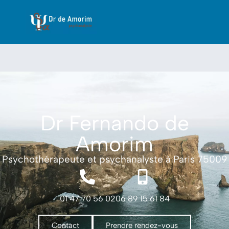
Dr Fernando de
Amorim
Psychothérapeute et psychanalyste à Paris 75009
01 47 70 56 02
06 89 15 61 84
Contact
Prendre rendez-vous