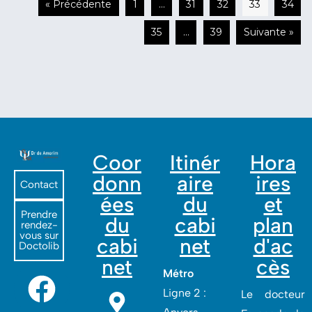
« Précédente
1
…
31
32
33
34
35
…
39
Suivante »
Coor
Itinér
Hora
donn
aire
ires
Contact
ées
du
et
Prendre
du
cabi
plan
rendez-
vous sur
cabi
net
d'ac
Doctolib
net
cès
Métro
Ligne 2 :
Le docteur