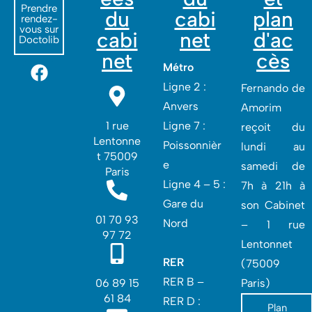
Prendre
du
cabi
plan
rendez-
vous sur
cabi
net
d'ac
Doctolib
net
cès
Métro
Ligne 2 :
Fernando de
Anvers
Amorim
1 rue
Ligne 7 :
reçoit du
Lentonne
Poissonnièr
lundi au
t 75009
e
samedi de
Paris
Ligne 4 – 5 :
7h à 21h à
Gare du
son Cabinet
01 70 93
Nord
– 1 rue
97 72
Lentonnet
RER
(75009
RER B –
06 89 15
Paris)
61 84
RER D :
Plan