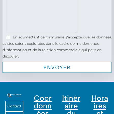
En soumettant ce formulaire, j'accepte que les données
saisies soient exploitées dans le cadre de ma demande
d'information et de la relation commerciale qui peut en
découler.
Coor
Itinér
Hora
donn
aire
ires
Contact
ées
du
et