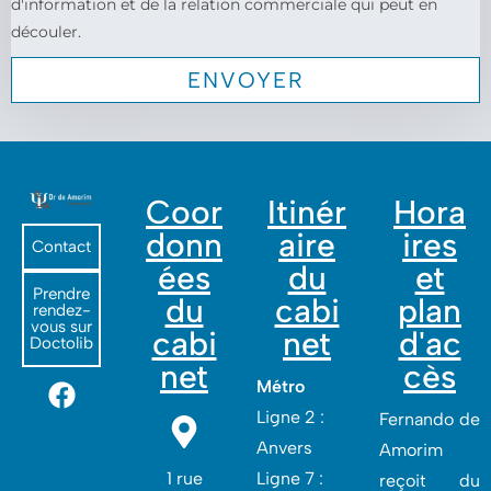
d'information et de la relation commerciale qui peut en
découler.
Coor
Itinér
Hora
donn
aire
ires
Contact
ées
du
et
Prendre
du
cabi
plan
rendez-
vous sur
cabi
net
d'ac
Doctolib
net
cès
Métro
Ligne 2 :
Fernando de
Anvers
Amorim
1 rue
Ligne 7 :
reçoit du