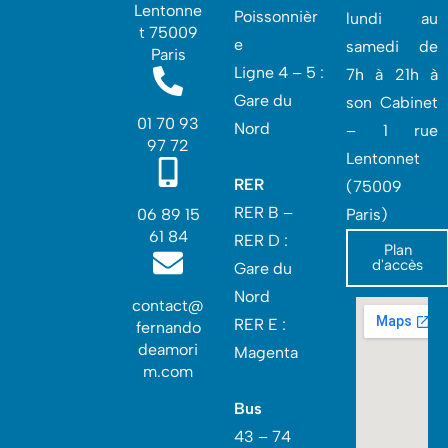
Lentonne
Poissonnièr
lundi au
t 75009
e
samedi de
Paris
Ligne 4 – 5 :
7h à 21h à
Gare du
son Cabinet
01 70 93
Nord
– 1 rue
97 72
Lentonnet
RER
(75009
RER B –
06 89 15
Paris)
61 84
RER D :
Plan
d'accès
Gare du
Nord‎
contact@
RER E :
fernando
deamori
Magenta
m.com
Bus
43 – 74