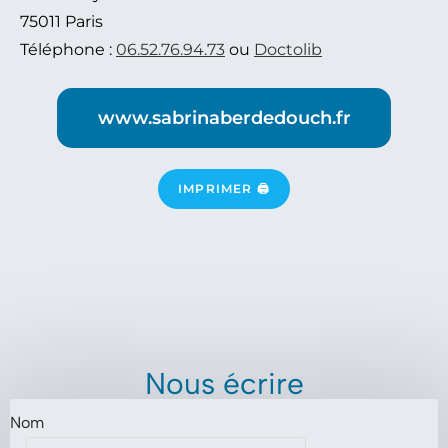
75011 Paris
Téléphone :
06.52.76.94.73
ou
Doctolib
www.sabrinaberdedouch.fr
IMPRIMER 🖨
Nous écrire
Nom