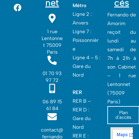
net
cès
Métro
Ligne 2 :
Fernando de
Anvers
Amorim
1 rue
Ligne 7 :
reçoit du
Lentonne
Poissonnièr
lundi au
t 75009
e
samedi de
Paris
Ligne 4 – 5 :
7h à 21h à
Gare du
son Cabinet
01 70 93
Nord
– 1 rue
97 72
Lentonnet
RER
(75009
RER B –
06 89 15
Paris)
61 84
RER D :
Plan
d'accès
Gare du
Nord‎
contact@
RER E :
fernando