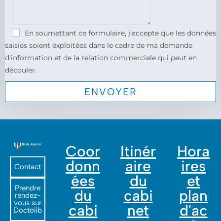
En soumettant ce formulaire, j'accepte que les données
saisies soient exploitées dans le cadre de ma demande
d'information et de la relation commerciale qui peut en
découler.
Coor
Itinér
Hora
donn
aire
ires
Contact
ées
du
et
Prendre
du
cabi
plan
rendez-
vous sur
cabi
net
d'ac
Doctolib