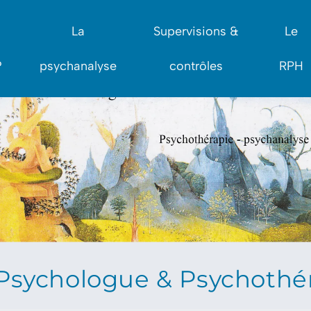
La
Supervisions &
Le
?
psychanalyse
contrôles
RPH
Psychologue & Psychothér