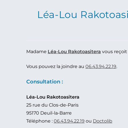
Léa-Lou Rakotoasi
Madame
Léa-Lou Rakotoasitera
vous reçoit 
Vous pouvez la joindre au
06.43.94.22.19
.
Consultation :
Léa-Lou Rakotoasitera
25 rue du Clos-de-Paris
95170 Deuil-la-Barre
Téléphone :
06.43.94.22.19
ou
Doctolib