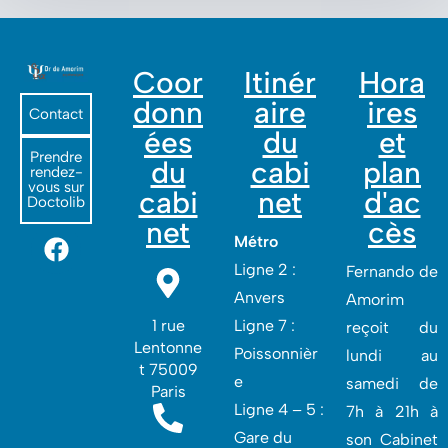
Coor
Itinér
Hora
donn
aire
ires
Contact
ées
du
et
Prendre
du
cabi
plan
rendez-
vous sur
cabi
net
d'ac
Doctolib
net
cès
Métro
Ligne 2 :
Fernando de
Anvers
Amorim
1 rue
Ligne 7 :
reçoit du
Lentonne
Poissonnièr
lundi au
t 75009
e
samedi de
Paris
Ligne 4 – 5 :
7h à 21h à
Gare du
son Cabinet