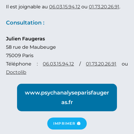
Il est joignable au
06.03.15.94.12
ou
01.73.20.26.91
.
Consultation :
Julien Faugeras
58 rue de Maubeuge
75009 Paris
Téléphone :
06.03.15.94.12
/
01.73.20.26.91
ou
Doctolib
www.psychanalyseparisfauger
as.fr
IMPRIMER 🖨