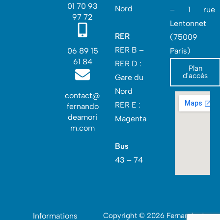
01 70 93
Nord
– 1 rue
97 72
Lentonnet
RER
(75009
RER B –
06 89 15
Paris)
61 84
RER D :
Plan
d'accès
Gare du
Nord‎
contact@
RER E :
fernando
deamori
Magenta
m.com
Bus
43 – 74
Informations
Copyright © 2026 Fernando de