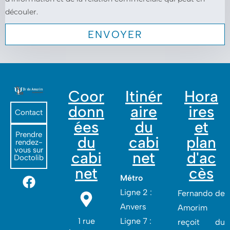
découler.
Coor
Itinér
Hora
donn
aire
ires
Contact
ées
du
et
Prendre
du
cabi
plan
rendez-
vous sur
cabi
net
d'ac
Doctolib
net
cès
Métro
Ligne 2 :
Fernando de
Anvers
Amorim
1 rue
Ligne 7 :
reçoit du