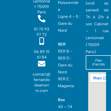
Lentonne
Poissonnièr
lundi au
t 75009
e
samedi de
Paris
Ligne 4 – 5 :
7h à 21h à
Gare du
son Cabinet
01 70 93
Nord
– 1 rue
97 72
Lentonnet
RER
(75009
RER B –
06 89 15
Paris)
61 84
RER D :
Plan
d'accès
Gare du
Nord‎
contact@
RER E :
fernando
deamori
Magenta
m.com
Bus
43 – 74