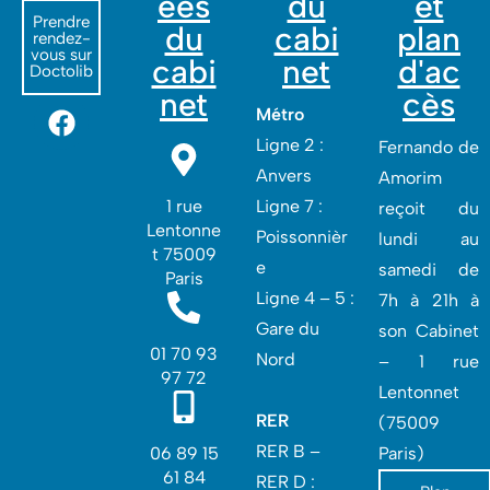
ées
du
et
Prendre
du
cabi
plan
rendez-
vous sur
cabi
net
d'ac
Doctolib
net
cès
Métro
Ligne 2 :
Fernando de
Anvers
Amorim
1 rue
Ligne 7 :
reçoit du
Lentonne
Poissonnièr
lundi au
t 75009
e
samedi de
Paris
Ligne 4 – 5 :
7h à 21h à
Gare du
son Cabinet
01 70 93
Nord
– 1 rue
97 72
Lentonnet
RER
(75009
RER B –
06 89 15
Paris)
61 84
RER D :