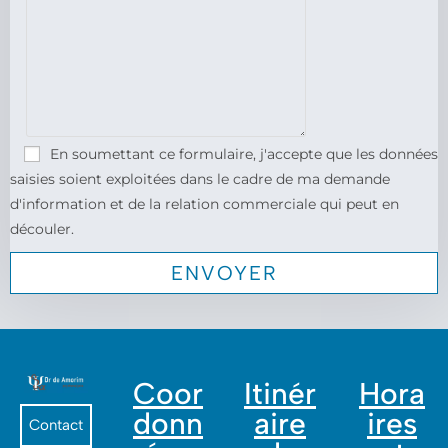
En soumettant ce formulaire, j'accepte que les données
saisies soient exploitées dans le cadre de ma demande
d'information et de la relation commerciale qui peut en
découler.
Coor
Itinér
Hora
donn
aire
ires
Contact