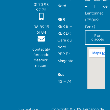
01 70 93
Nord
– 1 rue
97 72
Lentonnet
RER
(75009
RER B –
06 89 15
Paris)
61 84
RER D :
Plan
d'accès
Gare du
Nord‎
contact@
RER E :
fernando
deamori
Magenta
m.com
Bus
43 – 74
Informations
Copyright © 2026 Fernando de