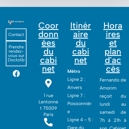
Coor
Itinér
Hora
donn
aire
ires
Contact
ées
du
et
Prendre
du
cabi
plan
rendez-
vous sur
cabi
net
d'ac
Doctolib
net
cès
Métro
Ligne 2 :
Fernando de
Anvers
Amorim
1 rue
Ligne 7 :
reçoit du
Lentonne
Poissonnièr
lundi au
t 75009
e
samedi de
Paris
Ligne 4 – 5 :
7h à 21h à
Gare du
son Cabinet