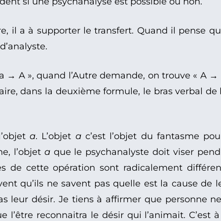
écident si une psychanalyse est possible ou non.
 il a à supporter le transfert. Quand il pense qu’i
 d’analyste.
 a → A », quand l’Autre demande, on trouve « A → 
ire, dans la deuxième formule, le bras verbal de l
’objet
a
. L’objet
a
c’est l’objet du fantasme po
e, l’objet
a
que le psychanalyste doit viser pendan
es de cette opération sont radicalement différen
nt qu’ils ne savent pas quelle est la cause de le
as leur désir. Je tiens à affirmer que personne ne 
 l’être reconnaitra le désir qui l’animait. C’est 