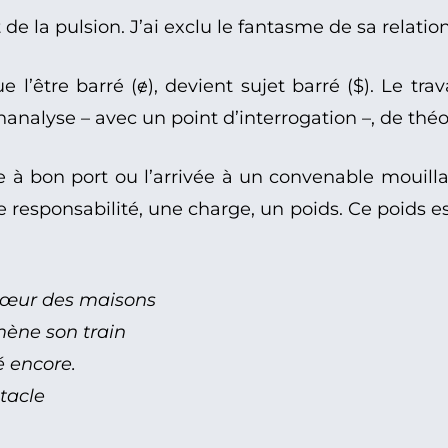
 de la pulsion. J’ai exclu le fantasme de sa relation
 l’être barré (ɇ), devient sujet barré ($). Le tra
hanalyse – avec un point d’interrogation –, de thé
ée à bon port ou l’arrivée à un convenable mouil
une responsabilité, une charge, un poids. Ce poids 
u cœur des maisons
 mène son train
é encore.
tacle