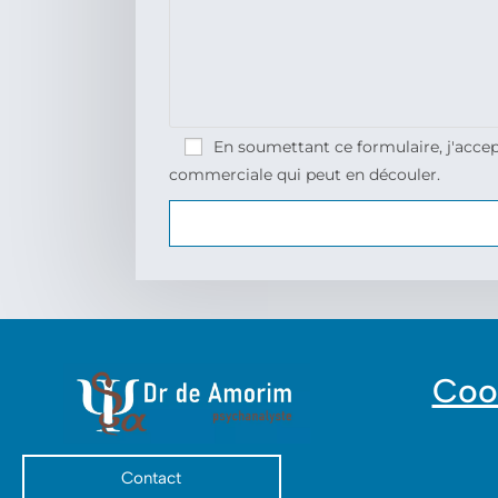
En soumettant ce formulaire, j'accep
commerciale qui peut en découler.
Coo
Contact