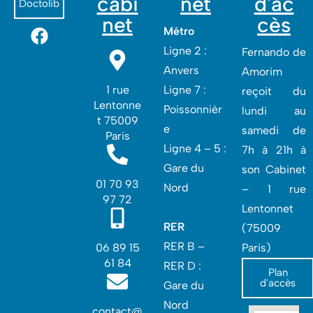
cabi
net
d'ac
Doctolib
net
cès
Métro
Ligne 2 :
Fernando de
Anvers
Amorim
1 rue
Ligne 7 :
reçoit du
Lentonne
Poissonnièr
lundi au
t 75009
e
samedi de
Paris
Ligne 4 – 5 :
7h à 21h à
Gare du
son Cabinet
01 70 93
Nord
– 1 rue
97 72
Lentonnet
RER
(75009
RER B –
06 89 15
Paris)
61 84
RER D :
Plan
d'accès
Gare du
Nord‎
contact@