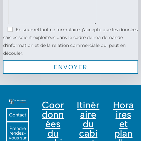
En soumettant ce formulaire, j'accepte que les données
saisies soient exploitées dans le cadre de ma demande
d'information et de la relation commerciale qui peut en
découler.
Coor
Itinér
Hora
donn
aire
ires
Contact
ées
du
et
Prendre
du
cabi
plan
rendez-
vous sur