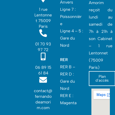
Anvers
Amorim
1 rue
Ligne 7 :
reçoit du
Lentonne
Poissonnièr
lundi au
t 75009
e
samedi de
Paris
Ligne 4 – 5 :
7h à 21h à
Gare du
son Cabinet
01 70 93
Nord
– 1 rue
97 72
Lentonnet
RER
(75009
RER B –
06 89 15
Paris)
61 84
RER D :
Plan
d'accès
Gare du
Nord‎
contact@
RER E :
fernando
deamori
Magenta
m.com