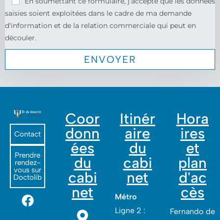
En soumettant ce formulaire, j'accepte que les données
saisies soient exploitées dans le cadre de ma demande
d'information et de la relation commerciale qui peut en
découler.
Coor
Itinér
Hora
donn
aire
ires
Contact
ées
du
et
Prendre
du
cabi
plan
rendez-
vous sur
cabi
net
d'ac
Doctolib
net
cès
Métro
Ligne 2 :
Fernando de