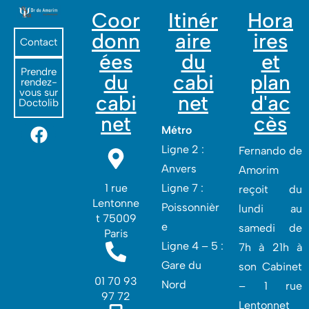
Coor
Itinér
Hora
donn
aire
ires
Contact
ées
du
et
Prendre
du
cabi
plan
rendez-
vous sur
cabi
net
d'ac
Doctolib
net
cès
Métro
Ligne 2 :
Fernando de
Anvers
Amorim
1 rue
Ligne 7 :
reçoit du
Lentonne
Poissonnièr
lundi au
t 75009
e
samedi de
Paris
Ligne 4 – 5 :
7h à 21h à
Gare du
son Cabinet
01 70 93
Nord
– 1 rue
97 72
Lentonnet