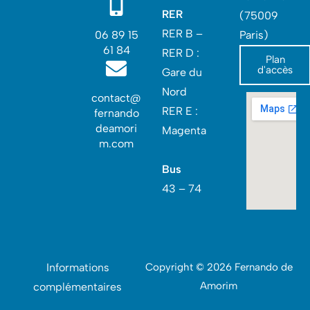
RER
(75009
RER B –
06 89 15
Paris)
61 84
RER D :
Plan
d'accès
Gare du
Nord‎
contact@
RER E :
fernando
deamori
Magenta
m.com
Bus
43 – 74
Informations
Copyright © 2026 Fernando de
Amorim
complémentaires