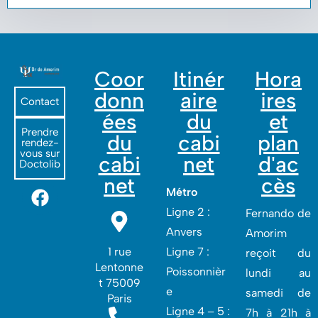
Coor
Itinér
Hora
donn
aire
ires
Contact
ées
du
et
Prendre
du
cabi
plan
rendez-
vous sur
cabi
net
d'ac
Doctolib
net
cès
Métro
Ligne 2 :
Fernando de
Anvers
Amorim
1 rue
Ligne 7 :
reçoit du
Lentonne
Poissonnièr
lundi au
t 75009
e
samedi de
Paris
Ligne 4 – 5 :
7h à 21h à