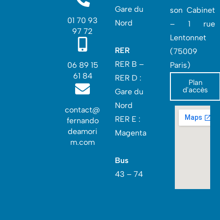
Gare du
son Cabinet
01 70 93
Nord
– 1 rue
97 72
Lentonnet
RER
(75009
RER B –
06 89 15
Paris)
61 84
RER D :
Plan
d'accès
Gare du
Nord‎
contact@
RER E :
fernando
deamori
Magenta
m.com
Bus
43 – 74