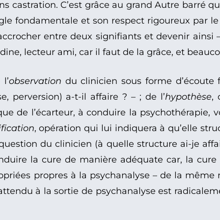
s castration. C’est grâce au grand Autre barré que
 règle fondamentale et son respect rigoureux par l
’accrocher entre deux signifiants et devenir ainsi –
ine, lecteur ami, car il faut de la grâce, et beauc
l’
observation
du clinicien sous forme d’écoute f
 perversion) a-t-il affaire ? – ; de l’
hypothèse
,
ique de l’écarteur, à conduire la psychothérapie, 
ification
, opération qui lui indiquera à qu’elle stru
estion du clinicien (à quelle structure ai-je affai
conduire la cure de manière adéquate car, la cure
opriées propres à la psychanalyse – de la même
tendu à la sortie de psychanalyse est radicalemen