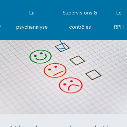
La
Supervisions &
Le
?
psychanalyse
contrôles
RPH