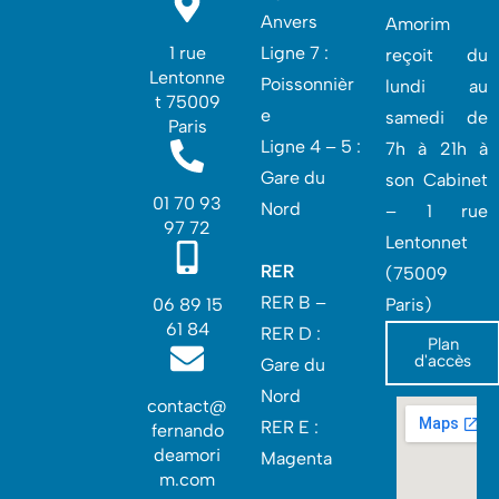
Anvers
Amorim
1 rue
Ligne 7 :
reçoit du
Lentonne
Poissonnièr
lundi au
t 75009
e
samedi de
Paris
Ligne 4 – 5 :
7h à 21h à
Gare du
son Cabinet
01 70 93
Nord
– 1 rue
97 72
Lentonnet
RER
(75009
RER B –
06 89 15
Paris)
61 84
RER D :
Plan
d'accès
Gare du
Nord‎
contact@
RER E :
fernando
deamori
Magenta
m.com