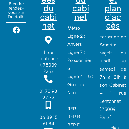
Prendre
du
cabi
plan
rendez-
vous sur
cabi
net
d'ac
Doctolib
net
cès
Métro
Ligne 2 :
Fernando de
Anvers
Amorim
1 rue
Ligne 7 :
reçoit du
Lentonne
Poissonnièr
lundi au
t 75009
e
samedi de
Paris
Ligne 4 – 5 :
7h à 21h à
Gare du
son Cabinet
01 70 93
Nord
– 1 rue
97 72
Lentonnet
RER
(75009
RER B –
06 89 15
Paris)
61 84
RER D :
Plan