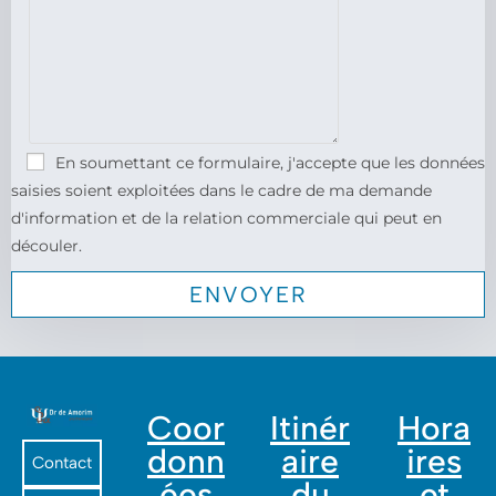
En soumettant ce formulaire, j'accepte que les données
saisies soient exploitées dans le cadre de ma demande
d'information et de la relation commerciale qui peut en
découler.
Coor
Itinér
Hora
donn
aire
ires
Contact
ées
du
et