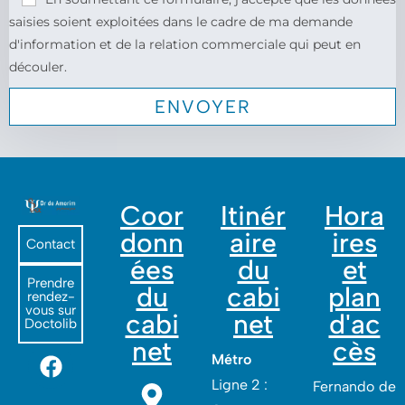
saisies soient exploitées dans le cadre de ma demande
d'information et de la relation commerciale qui peut en
découler.
Coor
Itinér
Hora
donn
aire
ires
Contact
ées
du
et
Prendre
du
cabi
plan
rendez-
vous sur
cabi
net
d'ac
Doctolib
net
cès
Métro
Ligne 2 :
Fernando de