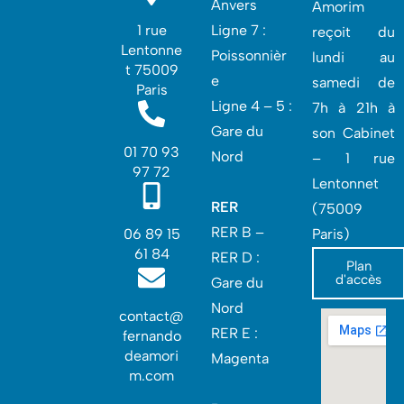
Anvers
Amorim
1 rue
Ligne 7 :
reçoit du
Lentonne
Poissonnièr
lundi au
t 75009
e
samedi de
Paris
Ligne 4 – 5 :
7h à 21h à
Gare du
son Cabinet
01 70 93
Nord
– 1 rue
97 72
Lentonnet
RER
(75009
RER B –
06 89 15
Paris)
61 84
RER D :
Plan
d'accès
Gare du
Nord‎
contact@
RER E :
fernando
deamori
Magenta
m.com