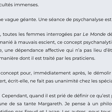
ficultés immenses.
une vague géante. Une séance de psychanalyse est
re, toutes les femmes interrogées par
Le Monde
dé
st manié à mauvais escient, ce concept psychanalyti
e, une dépendance affective qui n’a pas lieu d’êtr
nière dont il est traité par les praticiens.
 de concept pour, immédiatement après, le démol
t, écrit-elle, ne fait pas unanimité chez les spéci
ependant, quand il est prié de définir ce qu’est pou
une de sa tante Margareth. Je pense à un phil
uotidien par Freud et Lacan. Les autres, nous tou