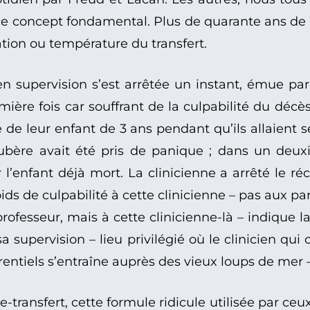
e concept fondamental. Plus de quarante ans de cli
tion ou température du transfert.
 en supervision s’est arrêtée un instant, émue p
ère fois car souffrant de la culpabilité du décès 
ce de leur enfant de 3 ans pendant qu’ils allaient
bère avait été pris de panique ; dans un deuxiè
r l’enfant déjà mort. La clinicienne a arrêté le r
ds de culpabilité à cette clinicienne – pas aux par
rofesseur, mais à cette clinicienne-là – indique l
sa supervision – lieu privilégié où le clinicien 
entiels s’entraîne auprès des vieux loups de mer –
tre-transfert, cette formule ridicule utilisée par ce