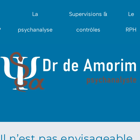
La
Supervisions &
Le
?
psychanalyse
contrôles
RPH
Il n’est pas envisageable