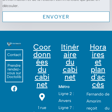
découler.
Coor
Itinér
Hora
donn
aire
ires
Contact
ées
du
et
Prendre
du
cabi
plan
rendez-
vous sur
cabi
net
d'ac
Doctolib
net
cès
Métro
Ligne 2 :
Fernando de
Anvers
Amorim
1 rue
Ligne 7 :
reçoit du