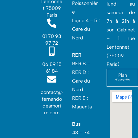
Lentonne
Poissonnièr
lundi au
t 75009
e
samedi de
Paris
Ligne 4 – 5 :
7h à 21h à
Gare du
son Cabinet
01 70 93
Nord
– 1 rue
97 72
Lentonnet
RER
(75009
RER B –
06 89 15
Paris)
61 84
RER D :
Plan
d'accès
Gare du
Nord‎
contact@
RER E :
fernando
deamori
Magenta
m.com
Bus
43 – 74