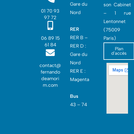
Gare du
son Cabinet
01 70 93
Nord
– 1 rue
97 72
Lentonnet
RER
(75009
RER B –
06 89 15
Paris)
61 84
RER D :
Plan
d'accès
Gare du
Nord‎
contact@
RER E :
fernando
deamori
Magenta
m.com
Bus
43 – 74