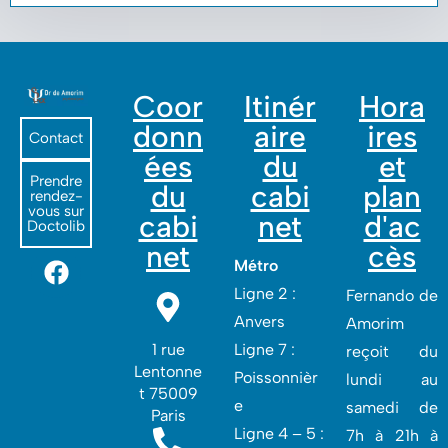
Coor
Itinér
Hora
donn
aire
ires
Contact
ées
du
et
Prendre
du
cabi
plan
rendez-
vous sur
cabi
net
d'ac
Doctolib
net
cès
Métro
Ligne 2 :
Fernando de
Anvers
Amorim
1 rue
Ligne 7 :
reçoit du
Lentonne
Poissonnièr
lundi au
t 75009
e
samedi de
Paris
Ligne 4 – 5 :
7h à 21h à