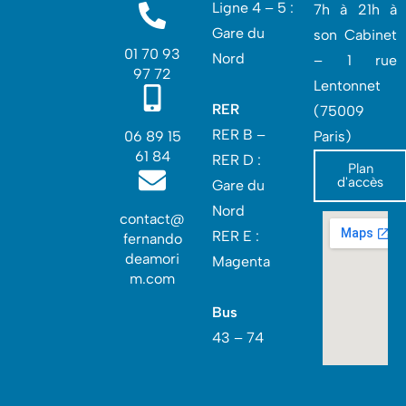
Ligne 4 – 5 :
7h à 21h à
Gare du
son Cabinet
01 70 93
Nord
– 1 rue
97 72
Lentonnet
RER
(75009
RER B –
06 89 15
Paris)
61 84
RER D :
Plan
d'accès
Gare du
Nord‎
contact@
RER E :
fernando
deamori
Magenta
m.com
Bus
43 – 74