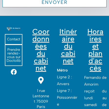
Coor
Itinér
Hora
donn
aire
ires
Contact
ées
du
et
Prendre
du
cabi
plan
rendez-
vous sur
cabi
net
d'ac
Doctolib
net
cès
Métro
Ligne 2 :
Fernando de
Anvers
Amorim
1 rue
Ligne 7 :
reçoit du
Lentonne
Poissonnièr
lundi au
t 75009
e
samedi de
Paris