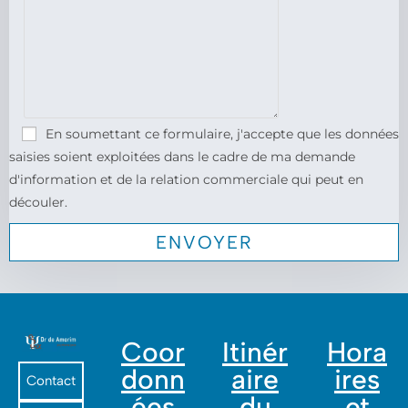
En soumettant ce formulaire, j'accepte que les données
saisies soient exploitées dans le cadre de ma demande
d'information et de la relation commerciale qui peut en
découler.
Coor
Itinér
Hora
donn
aire
ires
Contact
ées
du
et