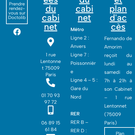
Prendre
du
cabi
plan
rendez-
vous sur
cabi
net
d'ac
Doctolib
net
cès
Métro
Ligne 2 :
Fernando de
Anvers
Amorim
1 rue
Ligne 7 :
reçoit du
Lentonne
Poissonnièr
lundi au
t 75009
e
samedi de
Paris
Ligne 4 – 5 :
7h à 21h à
Gare du
son Cabinet
01 70 93
Nord
– 1 rue
97 72
Lentonnet
RER
(75009
RER B –
06 89 15
Paris)
61 84
RER D :
Plan