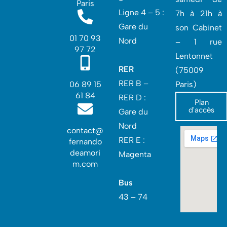
Paris
Ligne 4 – 5 :
7h à 21h à
Gare du
son Cabinet
01 70 93
Nord
– 1 rue
97 72
Lentonnet
RER
(75009
RER B –
06 89 15
Paris)
61 84
RER D :
Plan
d'accès
Gare du
Nord‎
contact@
RER E :
fernando
deamori
Magenta
m.com
Bus
43 – 74