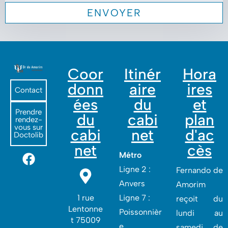
Coor
Itinér
Hora
donn
aire
ires
Contact
ées
du
et
Prendre
du
cabi
plan
rendez-
vous sur
cabi
net
d'ac
Doctolib
net
cès
Métro
Ligne 2 :
Fernando de
Anvers
Amorim
1 rue
Ligne 7 :
reçoit du
Lentonne
Poissonnièr
lundi au
t 75009
e
samedi de