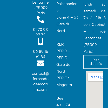
Lentonne
Poissonnièr
lundi au
t 75009
e
samedi de
Paris
Ligne 4 – 5 :
7h à 21h à
Gare du
son Cabinet
01 70 93
Nord
– 1 rue
97 72
Lentonnet
RER
(75009
RER B –
06 89 15
Paris)
61 84
RER D :
Plan
d'accès
Gare du
Nord‎
contact@
RER E :
fernando
deamori
Magenta
m.com
Bus
43 – 74