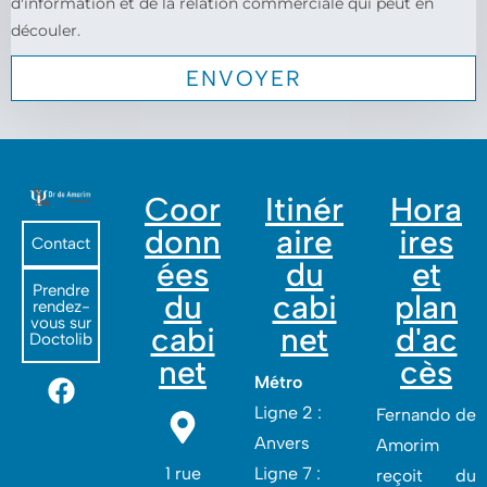
d'information et de la relation commerciale qui peut en
découler.
Coor
Itinér
Hora
donn
aire
ires
Contact
ées
du
et
Prendre
du
cabi
plan
rendez-
vous sur
cabi
net
d'ac
Doctolib
net
cès
Métro
Ligne 2 :
Fernando de
Anvers
Amorim
1 rue
Ligne 7 :
reçoit du